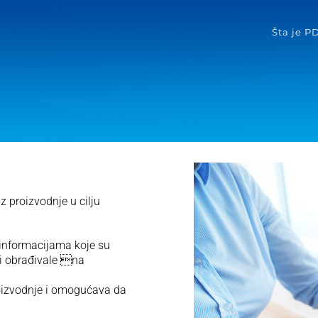
Šta je P
z proizvodnje u cilju
u informacijama koje su
ili obrađivale na
oizvodnje i omogućava da