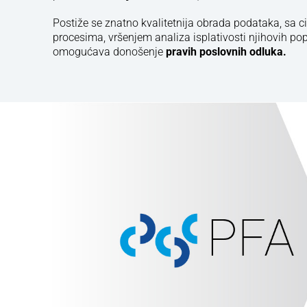
Postiže se znatno kvalitetnija obrada podataka, sa c
procesima, vršenjem analiza isplativosti njihovih popr
omogućava donošenje
pravih poslovnih odluka.