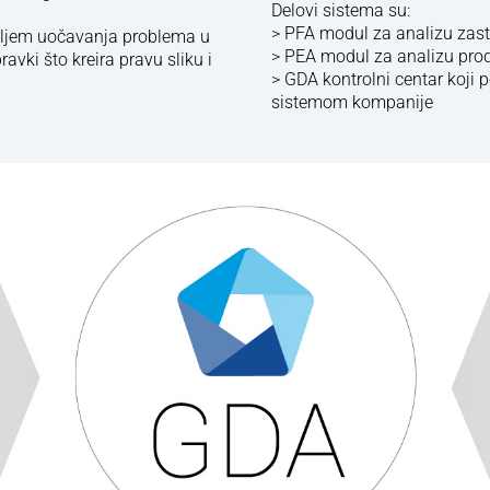
Delovi sistema su:
> PFA modul za analizu zast
iljem uočavanja problema u
> PEA modul za analizu prod
avki što kreira pravu sliku i
> GDA kontrolni centar koji
sistemom kompanije