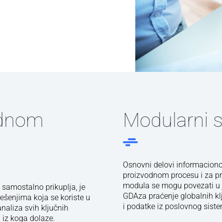
ednom
Modularni 
Osnovni delovi informaciono
proizvodnom procesu i za pr
modula se mogu povezati u je
 samostalno prikuplja, je
GDAza praćenje globalnih klj
ešenjima koja se koriste u
i podatke iz poslovnog sist
aliza svih ključnih
 iz koga dolaze.