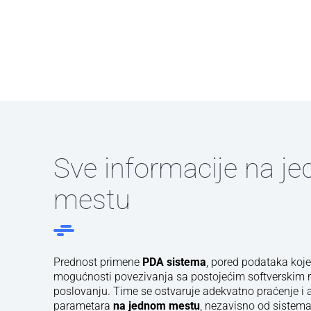
Sve informacije na j
mestu
Prednost primene
PDA sistema
, pored podataka koje
mogućnosti povezivanja sa postojećim softverskim r
poslovanju. Time se ostvaruje adekvatno praćenje i an
parametara
na jednom mestu
, nezavisno od sistema