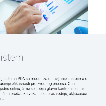
sistem
g sistema PDA su moduli za upravljanje zastojima u
aćenje efikasnosti proizvodnog procesa. Oba
dnu celinu, čime se dobija glavni kontrolni centar
učnih prodataka vezanih za proizvodnju, uključujući
ema.