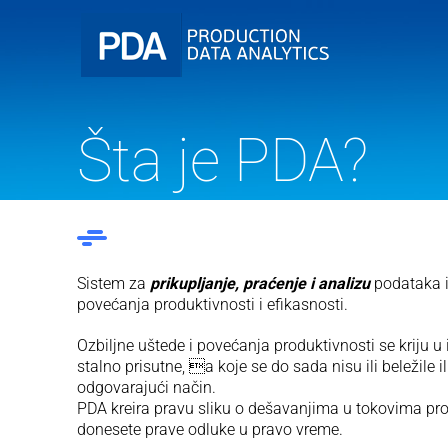
Šta je PDA?
Sistem za
prikupljanje, praćenje i analizu
podataka i
povećanja produktivnosti i efikasnosti.
Ozbiljne uštede i povećanja produktivnosti se kriju 
stalno prisutne, a koje se do sada nisu ili beležile 
odgovarajući način.
PDA kreira pravu sliku o dešavanjima u tokovima pr
donesete prave odluke u pravo vreme.