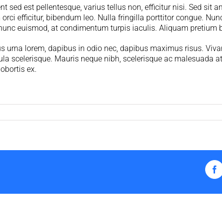
sed est pellentesque, varius tellus non, efficitur nisi. Sed sit a
orci efficitur, bibendum leo. Nulla fringilla porttitor congue. Nu
nunc euismod, at condimentum turpis iaculis. Aliquam pretium bl
us urna lorem, dapibus in odio nec, dapibus maximus risus. Viva
ula scelerisque. Mauris neque nibh, scelerisque ac malesuada at, 
obortis ex.
F