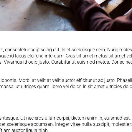
, consectetur adipiscing elit. In et scelerisque sem. Nunc mole
gue id lacus eleifend interdum. Cras sit amet metus sit amet ve
pus. Vivamus id odio justo. Curabitur ut euismod metus. Donec n
bortis. Morbi at velit at velit auctor efficitur ut ac justo. Phasell
assa, ut ultrices quam libero vel dolor. In sit amet ultricies d
llentesque. Ut nec eros ullamcorper, dictum enim in, euismod est.
scelerisque accumsan. Integer vitae nulla suscipit, molestie tor
iam auctor ligula nibh.