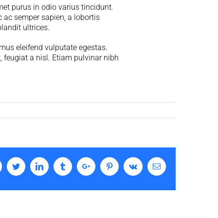
met purus in odio varius tincidunt.
nc ac semper sapien, a lobortis
andit ultrices.
mus eleifend vulputate egestas.
feugiat a nisl. Etiam pulvinar nibh
acebook
Twitter
Linkedin
Tumblr
Google+
Pinterest
Vk
Email