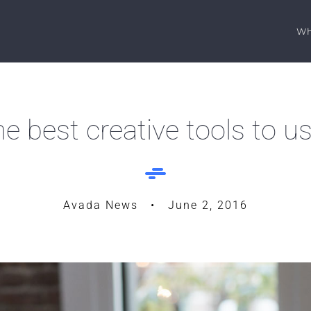
Wh
e best creative tools to us
Avada News • June 2, 2016