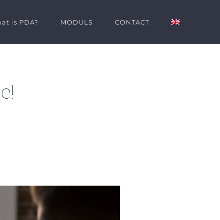
at is PDA?
MODULS
CONTACT
e!