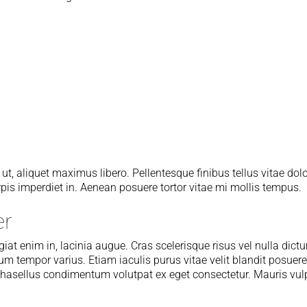
 ut, aliquet maximus libero. Pellentesque finibus tellus vitae dol
rpis imperdiet in. Aenean posuere tortor vitae mi mollis tempus.
er
iat enim in, lacinia augue. Cras scelerisque risus vel nulla dic
um tempor varius. Etiam iaculis purus vitae velit blandit posuere
Phasellus condimentum volutpat ex eget consectetur. Mauris vu