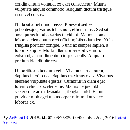
condimentum volutpat ex eget consectetur. Mauris
vulputate aliquet commodo. Aliquam dictum tristique
risus vel cursus.
Nulla sit amet nunc massa. Praesent sed est
pellentesque, varius tellus non, efficitur nisi. Sed sit
amet purus in odio varius tincidunt. Mauris ut ante
lobortis, elementum orci efficitur, bibendum leo. Nulla
fringilla porttitor congue. Nunc ac semper sapien, a
lobortis augue. Morbi ullamcorper erat vel nunc
euismod, at condimentum turpis iaculis. Aliquam
pretium blandit ultrices.
Ut porttitor bibendum velit. Vivamus urna lorem,
dapibus in odio nec, dapibus maximus risus. Vivamus
eleifend vulputate egestas. Curabitur in diam eget
lorem vehicula scelerisque. Mauris neque nibh,
scelerisque ac malesuada at, feugiat a nisl. Etiam
pulvinar nibh eget ullamcorper rutrum. Duis nec
lobortis ex.
By
ArtSpot18
|
2018-04-30T06:35:05+00:00
July 22nd, 2016
|
Latest
Articles
|