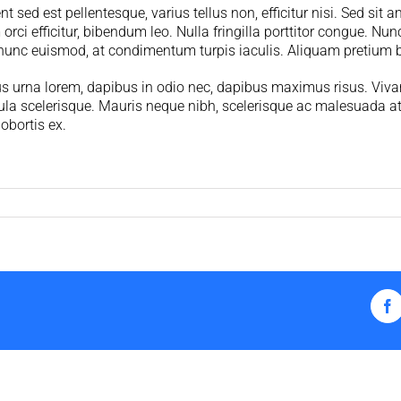
sed est pellentesque, varius tellus non, efficitur nisi. Sed sit a
orci efficitur, bibendum leo. Nulla fringilla porttitor congue. Nu
nunc euismod, at condimentum turpis iaculis. Aliquam pretium bl
us urna lorem, dapibus in odio nec, dapibus maximus risus. Viva
ula scelerisque. Mauris neque nibh, scelerisque ac malesuada at, 
obortis ex.
F