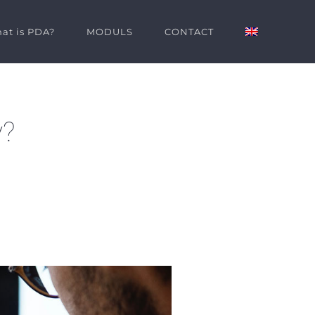
at is PDA?
MODULS
CONTACT
y?