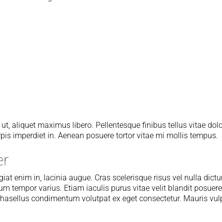
 ut, aliquet maximus libero. Pellentesque finibus tellus vitae dol
rpis imperdiet in. Aenean posuere tortor vitae mi mollis tempus.
er
iat enim in, lacinia augue. Cras scelerisque risus vel nulla dic
um tempor varius. Etiam iaculis purus vitae velit blandit posuere
Phasellus condimentum volutpat ex eget consectetur. Mauris vu