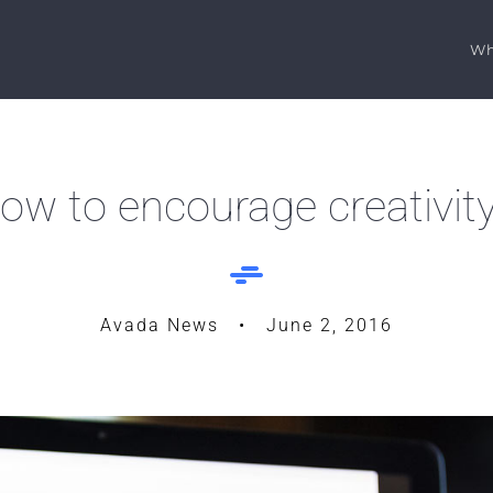
Wh
ow to encourage creativit
Avada News • June 2, 2016