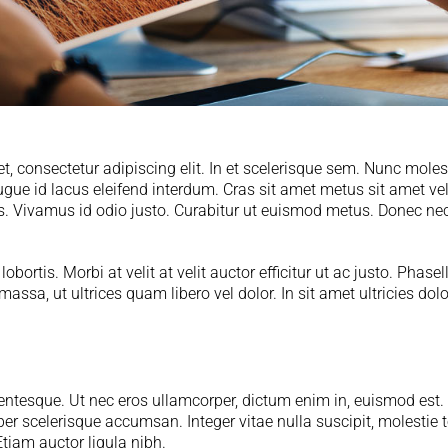
, consectetur adipiscing elit. In et scelerisque sem. Nunc mole
gue id lacus eleifend interdum. Cras sit amet metus sit amet ve
pus. Vivamus id odio justo. Curabitur ut euismod metus. Donec n
bortis. Morbi at velit at velit auctor efficitur ut ac justo. Phasell
assa, ut ultrices quam libero vel dolor. In sit amet ultricies d
llentesque. Ut nec eros ullamcorper, dictum enim in, euismod est.
scelerisque accumsan. Integer vitae nulla suscipit, molestie tor
iam auctor ligula nibh.