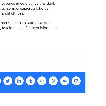
met purus in odio varius tincidunt.
nc ac semper sapien, a lobortis
andit ultrices.
mus eleifend vulputate egestas.
feugiat a nisl. Etiam pulvinar nibh
acebook
Twitter
Linkedin
Tumblr
Google+
Pinterest
Vk
Email